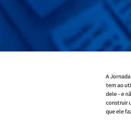
A Jornada 
tem ao uti
dele - e n
construir 
que ele fa