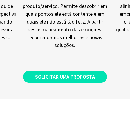
 ou de
produto/serviço. Permite descobrir em
alin
spectiva
quais pontos ele está contente e em
empr
quando
quais ele não está tão feliz. A partir
cl
levar a
desse mapeamento das emoções,
quali
cesso
recomendamos melhorias e novas
.
soluções.
SOLICITAR UMA PROPOSTA