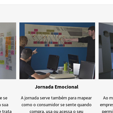
Jornada Emocional
e se
A jornada serve também para mapear
Ao ma
a sua
como o consumidor se sente quando
empres
 trata
compra, usa ou acessa o seu
permi